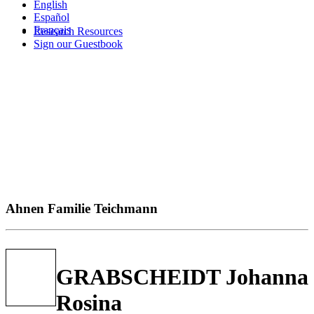
English
Español
Français
Research Resources
Sign our Guestbook
Ahnen Familie Teichmann
GRABSCHEIDT Johanna
Rosina