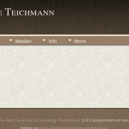
e Teichmann
Medien
Info
More
The Next Generation of Genealogy Sitebuilding
v. 15.0.5, programmiert von Dar
René Teichmann
Datenschutzerklärung
Betreut von
. |
.