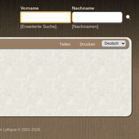
Vorname
Nachname
[Erweiterte Suche]
[Nachnamen]
Teilen
Drucken
rin Lythgoe © 2001-2026.