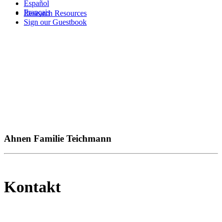
Español
Français
Research Resources
Sign our Guestbook
Ahnen Familie Teichmann
Kontakt