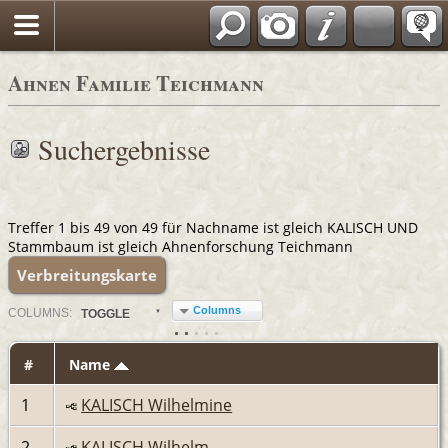
Ahnen Familie Teichmann
Suchergebnisse
Treffer 1 bis 49 von 49 für Nachname ist gleich KALISCH UND
Stammbaum ist gleich Ahnenforschung Teichmann
Verbreitungskarte
Columns
COL
UMN
S:
TOGGLE
#
Name
1
KALISCH Wilhelmine
2
KALISCH Wilhelm