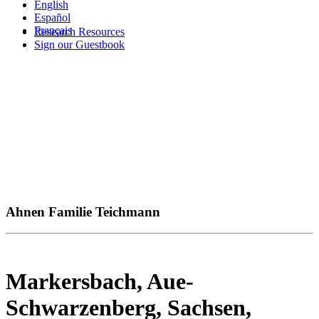
English
Español
Français
Research Resources
Sign our Guestbook
Ahnen Familie Teichmann
Markersbach, Aue-
Schwarzenberg, Sachsen,